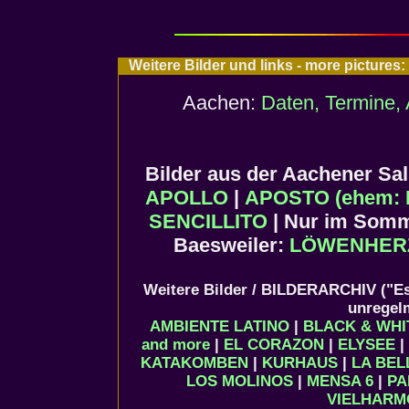
Weitere Bilder und links - more picture
Aachen:
Daten, Termine, 
Bilder aus der Aachener S
APOLLO
|
APOSTO (ehem: 
SENCILLITO
| Nur im Som
Baesweiler:
LÖWENHER
Weitere Bilder / BILDERARCHIV ("Es
unregel
AMBIENTE LATINO
|
BLACK & WHI
and more
|
EL CORAZON
|
ELYSEE
|
KATAKOMBEN
|
KURHAUS
|
LA BEL
LOS MOLINOS
|
MENSA 6
|
PA
VIELHARM