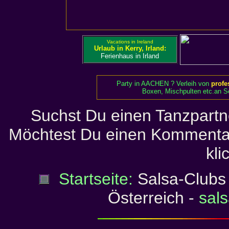
Vacations in Ireland
Urlaub in Kerry, Irland:
Ferienhaus in Irland
Party in AACHEN ? Verleih von
profe
Boxen, Mischpulten etc.an Se
Suchst Du einen Tanzpartn
Möchtest Du einen Kommenta
kli
Startseite:
Salsa-Clubs 
Österreich -
sal