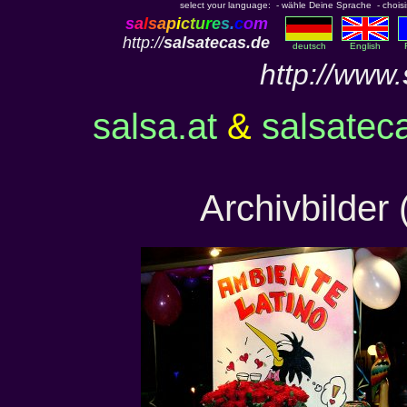
select your language: - wähle Deine Sprache - choisiss
s
a
l
s
a
p
i
c
t
u
r
e
s
.
c
o
m
http://
salsatecas.de
deutsch
English
http://www.
salsa.at
&
salsatec
Archivbilder 