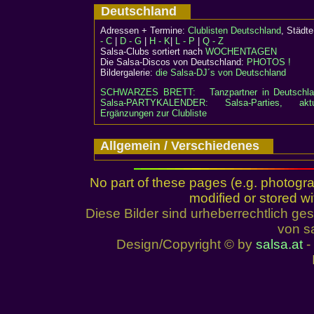
Deutschland
Adressen + Termine:
Clublisten Deutschland
, Städ
- C
|
D - G
|
H - K
|
L - P
|
Q - Z
Salsa-Clubs sortiert nach
WOCHENTAGEN
Die Salsa-Discos von Deutschland:
PHOTOS !
Bildergalerie:
die Salsa-DJ´s von Deutschland
SCHWARZES BRETT:
Tanzpartner in Deutschl
Salsa-PARTYKALENDER: Salsa-Parties, aktu
Ergänzungen zur Clubliste
Allgemein / Verschiedenes
No part of these pages (e.g. photogr
modified or stored wi
Diese Bilder sind urheberrechtlich 
von sa
Design/Copyright © by
salsa.at
- 